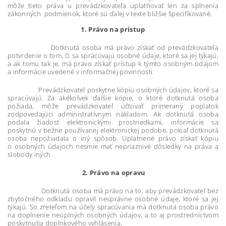
môže tieto práva u prevádzkovateľa uplatňovať len za splnenia
zákonných podmienok, ktoré sú ďalej v texte bližšie špecifikované.
1. Právo na prístup
Dotknutá osoba má právo získať od prevádzkovateľa
potvrdenie o tom, či sa spracúvajú osobné údaje, ktoré sa jej týkajú,
a ak tomu tak je, má právo získať prístup k týmto osobným údajom
a informácie uvedené v informačnej povinnosti.
Prevádzkovateľ poskytne kópiu osobných údajov, ktoré sa
spracúvajú. Za akékoľvek ďalšie kópie, o ktoré dotknutá osoba
požiada, môže prevádzkovateľ účtovať primeraný poplatok
zodpovedajúci administratívnym nákladom. Ak dotknutá osoba
podala žiadosť elektronickými prostriedkami, informácie sa
poskytnú v bežne používanej elektronickej podobe, pokiaľ dotknutá
osoba nepožiadala o iný spôsob. Uplatnené právo získať kópiu
o osobných údajoch nesmie mať nepriaznivé dôsledky na práva a
slobody iných.
2.
Právo na opravu
Dotknutá osoba má právo na to, aby prevádzkovateľ bez
zbytočného odkladu opravil nesprávne osobné údaje, ktoré sa jej
týkajú. So zreteľom na účely spracúvania má dotknutá osoba právo
na doplnenie neúplných osobných údajov, a to aj prostredníctvom
poskytnutia doplnkového vyhlásenia.