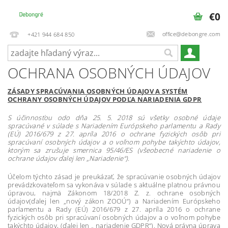
€0
office@debongre.com
+421 944 684 850
OCHRANA OSOBNÝCH ÚDAJOV
ZÁSADY SPRACÚVANIA OSOBNÝCH ÚDAJOV A SYSTÉM
OCHRANY OSOBNÝCH ÚDAJOV PODĽA NARIADENIA GDPR
S účinnosťou odo dňa 25. 5. 2018 sú všetky osobné údaje
spracúvané v súlade s Nariadením Európskeho parlamentu a Rady
(EÚ) 2016/679 z 27. apríla 2016 o ochrane fyzických osôb pri
spracúvaní osobných údajov a o voľnom pohybe takýchto údajov,
ktorým sa zrušuje smernica 95/46/ES (všeobecné nariadenie o
ochrane údajov ďalej len „Nariadenie“).
Účelom týchto zásad je preukázať, že spracúvanie osobných údajov
prevádzkovateľom sa vykonáva v súlade s aktuálne platnou právnou
úpravou, najmä Zákonom 18/2018 Z. z. ochrane osobných
údajov(ďalej len „nový zákon ZOOÚ“) a Nariadením Európskeho
parlamentu a Rady (EÚ) 2016/679 z 27. apríla 2016 o ochrane
fyzických osôb pri spracúvaní osobných údajov a o voľnom pohybe
takýchto údajov, (ďalej len „ nariadenie GDPR“). Nová právna úprava