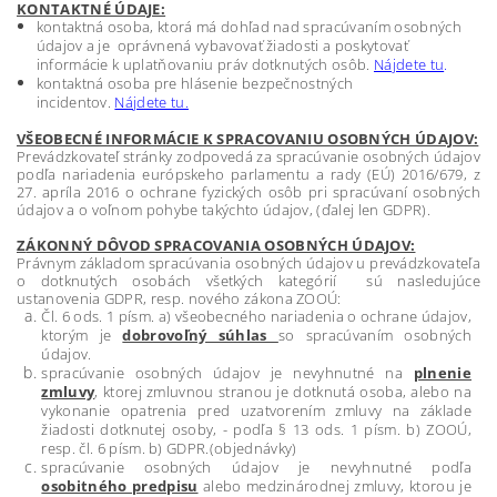
KONTAKTNÉ ÚDAJE:
kontaktná osoba, ktorá má dohľad nad spracúvaním osobných
údajov a je oprávnená vybavovať žiadosti a poskytovať
informácie k uplatňovaniu práv dotknutých osôb.
Nájdete tu
.
kontaktná osoba pre hlásenie bezpečnostných
incidentov.
Nájdete tu.
VŠEOBECNÉ INFORMÁCIE K SPRACOVANIU OSOBNÝCH ÚDAJOV:
Prevádzkovateľ stránky zodpovedá za spracúvanie osobných údajov
podľa nariadenia európskeho parlamentu a rady (EÚ) 2016/679, z
27. apríla 2016 o ochrane fyzických osôb pri spracúvaní osobných
údajov a o voľnom pohybe takýchto údajov, (ďalej len GDPR).
Z
ÁKONN
Ý DÔVOD SPRACOVANIA OSOBNÝCH ÚDAJOV:
Právnym základom spracúvania osobných údajov u prevádzkovateľa
o dotknutých osobách všetkých kategórií sú nasledujúce
ustanovenia GDPR, resp. nového zákona ZOOÚ:
Čl. 6 ods. 1 písm. a) všeobecného nariadenia o ochrane údajov,
ktorým je
dobrovoľný súhlas
so spracúvaním osobných
údajov.
spracúvanie osobných údajov je nevyhnutné na
plnenie
zmluvy
, ktorej zmluvnou stranou je dotknutá osoba, alebo na
vykonanie opatrenia pred uzatvorením zmluvy na základe
žiadosti dotknutej osoby, - podľa § 13 ods. 1 písm. b) ZOOÚ,
resp. čl. 6 písm. b) GDPR.(objednávky)
spracúvanie osobných údajov je nevyhnutné podľa
osobitného predpisu
alebo medzinárodnej zmluvy, ktorou je