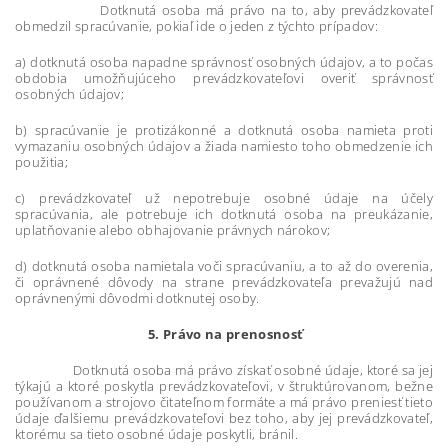
Dotknutá osoba má právo na to, aby prevádzkovateľ
obmedzil spracúvanie, pokiaľ ide o jeden z týchto prípadov:
a) dotknutá osoba napadne správnosť osobných údajov, a to počas
obdobia umožňujúceho prevádzkovateľovi overiť správnosť
osobných údajov;
b) spracúvanie je protizákonné a dotknutá osoba namieta proti
vymazaniu osobných údajov a žiada namiesto toho obmedzenie ich
použitia;
c) prevádzkovateľ už nepotrebuje osobné údaje na účely
spracúvania, ale potrebuje ich dotknutá osoba na preukázanie,
uplatňovanie alebo obhajovanie právnych nárokov;
d) dotknutá osoba namietala voči spracúvaniu, a to až do overenia,
či oprávnené dôvody na strane prevádzkovateľa prevažujú nad
oprávnenými dôvodmi dotknutej osoby.
5. Právo na prenosnosť
Dotknutá osoba má právo získať osobné údaje, ktoré sa jej
týkajú a ktoré poskytla prevádzkovateľovi, v štruktúrovanom, bežne
používanom a strojovo čitateľnom formáte a má právo preniesť tieto
údaje ďalšiemu prevádzkovateľovi bez toho, aby jej prevádzkovateľ,
ktorému sa tieto osobné údaje poskytli, bránil.