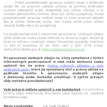
Pokiaľ prevádzkovateľ spracúva osobné údaje o dotknutej
osobe len na právnom základe súhlasu, je povinný dotknutým
osobám zabezpečiť právo kedykoľvek svoj súhlas odvolať, a to
rovnako jednoduchou formou, akou bol súhlas poskytnutý. Pokiaľ
prevádzkovateľ spracúva osobné údaje na inom právnom základe
ako je súhlas dotknutej osoby, táto osoba nemá právo súhlas
odvolať, keďže nebol ani poskytnutý.
V prípade pochybnosti o zákonnosti spracúvania osobných údajov
môže dotknutá osoba podať sťažnosť na dozorný orgán, ktorým je
Úrad na ochranu osobných údajov Slovenskej republiky, Hraničná
12, 820 07 Bratislava 27; tel. číslo: +421 2 3231 3214; e-mail:
statny.dozor@pdp.gov.sk,
https://dataprotection.gov.sk
.
Pri spracúvaní osobných údajov na účely vymedzené v týchto
informačných povinnostiach si však môže dotknutá osoba
uplatniť len tie práva
(matica právnych základov a práv
dotknutých osôb)
, ktoré jej vymedzený účel a právny základ na
podklade ktorého k spracúvaniu osobných údajov
o dotknutej osobe dochádza umožňujú. O týchto právach
vždy rozhodne prevádzkovateľ.
Vaše právo si môžete uplatniť u nás kedykoľvek
, a to písomnou
formou alebo elektronicky doručením vašej žiadosti na uvedené
kontaktné údaje:
Meno a priezvisko:
Ing. Jozef Opálený