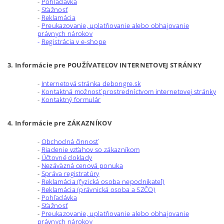
-
Pohľadávka
-
Sťažnosť
-
Reklamácia
-
Preukazovanie, uplatňovanie alebo obhajovanie
právnych nárokov
-
Registrácia v e-shope
3. Informácie pre POUŽÍVATEĽOV INTERNETOVEJ STRÁNKY
-
Internetová stránka debongre.sk
-
Kontaktná možnosť prostredníctvom internetovej stránky
-
Kontaktný formulár
4. Informácie pre ZÁKAZNÍKOV
-
Obchodná činnosť
-
Riadenie vzťahov so zákazníkom
-
Účtovné doklady
-
Nezáväzná cenová ponuka
-
Správa registratúry
-
Reklamácia (fyzická osoba nepodnikateľ)
-
Reklamácia (právnická osoba a SZČO)
-
Pohľadávka
-
Sťažnosť
-
Preukazovanie, uplatňovanie alebo obhajovanie
právnych nárokov