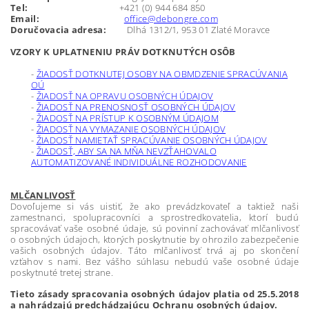
Tel:
+421 (0) 944 684 850
Email:
office@debongre.com
Doručovacia adresa:
Dlhá 1312/1, 953 01 Zlaté Moravce
VZORY K UPLATNENIU PRÁV DOTKNUTÝCH OSÔB
-
ŽIADOSŤ DOTKNUTEJ OSOBY NA OBMDZENIE SPRACÚVANIA
OÚ
-
ŽIADOSŤ NA OPRAVU OSOBNÝCH ÚDAJOV
-
ŽIADOSŤ NA PRENOSNOSŤ OSOBNÝCH ÚDAJOV
-
ŽIADOSŤ NA PRÍSTUP K OSOBNÝM ÚDAJOM
-
ŽIADOSŤ NA VYMAZANIE OSOBNÝCH ÚDAJOV
-
ŽIADOSŤ NAMIETAŤ SPRACÚVANIE OSOBNÝCH ÚDAJOV
-
ŽIADOSŤ, ABY SA NA MŇA NEVZŤAHOVALO
AUTOMATIZOVANÉ INDIVIDUÁLNE ROZHODOVANIE
MLČANLIVOSŤ
Dovoľujeme si vás uistiť, že ako prevádzkovateľ a taktiež naši
zamestnanci, spolupracovníci a sprostredkovatelia, ktorí budú
spracovávať vaše osobné údaje, sú povinní zachovávať mlčanlivosť
o osobných údajoch, ktorých poskytnutie by ohrozilo zabezpečenie
vašich osobných údajov. Táto mlčanlivosť trvá aj po skončení
vzťahov s nami. Bez vášho súhlasu nebudú vaše osobné údaje
poskytnuté tretej strane.
Tieto zásady spracovania osobných údajov platia od 25.5.2018
a nahrádzajú predchádzajúcu Ochranu osobných údajov.