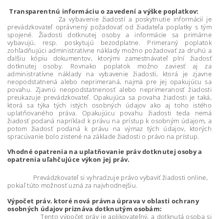
Transparentnú informáciu o zavedení a výške poplatkov:
Za vybavenie žiadostí a poskytnutie informácií je
prevádzkovateľ oprávnený požadovať od žiadateľa poplatky s tým
spojené. Žiadosti dotknutej osoby a informácie sa primárne
vybavujú, resp. poskytujú bezodplatne. Primeraný poplatok
zohľadňujúci administratívne náklady možno požadovať za druhú a
ďalšiu kópiu dokumentov, ktorými zamestnávateľ plní žiadosť
dotknutej osoby. Rovnako poplatok možno zaviesť aj za
administratívne náklady na vybavenie žiadosti, ktorá je zjavne
neopodstatnená alebo neprimeraná, najmä pre jej opakujúcu sa
povahu. Zjavnú neopodstatnenosť alebo neprimeranosť žiadosti
preukazuje prevádzkovateľ. Opakujúca sa povaha žiadosti je taká,
ktorá sa týka tých istých osobných údajov ako aj toho istého
uplatňovaného práva. Opakujúcu povahu žiadosti teda nemá
žiadosť podaná napríklad k právu na prístup k osobným údajom, a
potom žiadosť podaná k právu na výmaz tých údajov, ktorých
spracúvanie bolo zistené na základe žiadosti o právo na prístup.
Vhodné opatrenia na uplatňovanie práv dotknutej osoby
a
opatrenia uľahčujúce výkon jej práv.
Prevádzkovateľ si vyhradzuje právo vybaviť žiadosti online,
pokiaľ túto možnosť uzná za najvhodnejšiu.
Výpočet práv. ktoré nová právna úprava v oblasti ochrany
osobných údajov priznáva dotknutým osobám:
Tento výpočet práv je aplikovateľný, a dotknutá osoba si