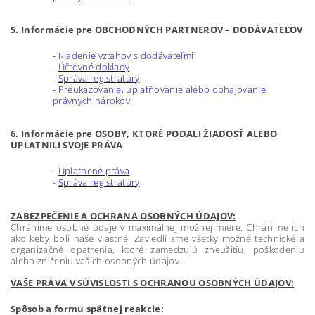
5. Informácie pre OBCHODNÝCH PARTNEROV – DODÁVATEĽOV
-
Riadenie vzťahov s dodávateľmi
-
Účtovné doklady
-
Správa registratúry
-
Preukazovanie, uplatňovanie alebo obhajovanie
právnych nárokov
6. Informácie pre OSOBY, KTORÉ PODALI ŽIADOSŤ ALEBO
UPLATNILI SVOJE PRÁVA
-
Uplatnené práva
-
Správa registratúry
ZABEZPEČENIE A OCHRANA OSOBNÝCH ÚDAJOV:
Chránime osobné údaje v maximálnej možnej miere. Chránime ich
ako keby boli naše vlastné. Zaviedli sme všetky možné technické a
organizačné opatrenia, ktoré zamedzujú zneužitiu, poškodeniu
alebo zničeniu vašich osobných údajov.
VAŠE PRÁVA V SÚVISLOSTI S OCHRANOU OSOBNÝCH ÚDAJOV:
Spôsob a formu spätnej reakcie: