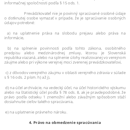
informačnej spoločnosti podľa § 15 ods. 1.
Prevádzkovateľ nie je povinný spracúvané osobné údaje
o dotknutej osobe vymazať v prípade, že je spracúvanie osobných
údajov potrebné:
a) na uplatnenie práva na slobodu prejavu alebo práva na
informácie,
b) na splnenie povinnosti podľa tohto zákona, osobitného
predpisu alebo medzinárodnej zmluvy, ktorou je Slovenská
republika viazaná, alebo na splnenie úlohy realizovanej vo verejnom
záujme alebo pri výkone verejnej moci zverenej prevádzkovateľovi,
c) z dôvodov verejného záujmu v oblasti verejného zdravia v súlade
s § 16 ods. 2 písm. h) až j),
d) na účel archivácie, na vedecký účel, na účel historického výskumu
alebo na štatistický účel podľa § 78 ods. 8, ak je pravdepodobné, že
právo podľa odseku 1 znemožní alebo závažným spôsobom sťaží
dosiahnutie cieľov takého spracúvania,
e) na uplatnenie právneho nároku.
4. Právo na obmedzenie spracúvania