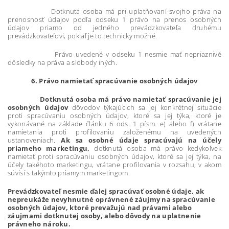
Dotknutá osoba má pri uplatňovaní svojho práva na
prenosnosť údajov podľa odseku 1 právo na prenos osobných
údajov priamo od jedného prevádzkovateľa druhému
prevádzkovateľovi, pokiaľ je to technicky možné.
Právo uvedené v odseku 1 nesmie mať nepriaznivé
dôsledky na práva a slobody iných.
6. Právo namietať spracúvanie osobných údajov
Dotknutá osoba má právo namietať spracúvanie jej
osobných údajov
dôvodov týkajúcich sa jej konkrétnej situácie
proti spracúvaniu osobných údajov, ktoré sa jej týka, ktoré je
vykonávané na základe článku 6 ods. 1 písm. e) alebo f) vrátane
namietania proti profilovaniu založenému na uvedených
ustanoveniach.
Ak sa osobné údaje spracúvajú na účely
priameho marketingu,
dotknutá osoba má právo kedykoľvek
namietať proti spracúvaniu osobných údajov, ktoré sa jej týka, na
účely takéhoto marketingu, vrátane profilovania v rozsahu, v akom
súvisí s takýmto priamym marketingom.
Prevádzkovateľ
nesmie ďalej spracúvať osobné údaje, ak
nepreukáže nevyhnutné oprávnené záujmy na spracúvanie
osobných údajov, ktoré prevažujú nad právami alebo
záujmami dotknutej osoby, alebo dôvody na uplatnenie
právneho nároku.