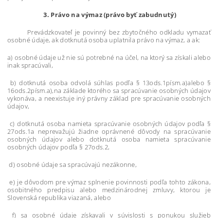
3. Právo na výmaz (právo byť zabudnutý)
Prevádzkovateľ je povinný bez zbytočného odkladu vymazať
osobné údaje, ak dotknutá osoba uplatnila právo na výmaz, a ak:
a) osobné údaje už nie sú potrebné na účel, na ktorý sa získali alebo
inak spracúvali,
b) dotknutá osoba odvolá súhlas podľa § 13ods.1písm.a)alebo §
16ods.2písm.a),na základe ktorého sa spracúvanie osobných údajov
vykonáva, a neexistuje iný právny základ pre spracúvanie osobných
údajov,
c) dotknutá osoba namieta spracúvanie osobných údajov podľa §
27ods.1a neprevažujú žiadne oprávnené dôvody na spracúvanie
osobných údajov alebo dotknutá osoba namieta spracúvanie
osobných údajov podľa § 27ods.2,
d) osobné údaje sa spracúvajú nezákonne,
e) je dôvodom pre výmaz splnenie povinnosti podľa tohto zákona,
osobitného predpisu alebo medzinárodnej zmluvy, ktorou je
Slovenská republika viazaná, alebo
f) sa osobné údaje získavali v súvislosti s ponukou služieb