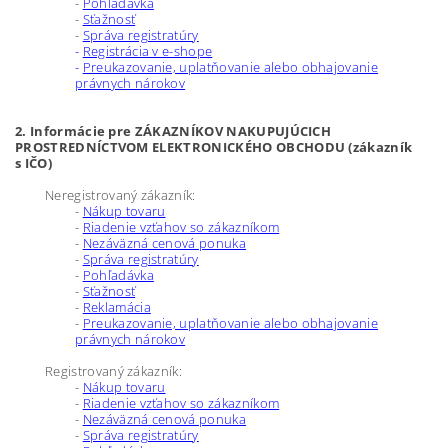
-
Pohľadávka
-
Sťažnosť
-
Správa registratúry
-
Registrácia v e-shope
-
Preukazovanie, uplatňovanie alebo obhajovanie
právnych nárokov
2. Informácie pre ZÁKAZNÍKOV NAKUPUJÚCICH
PROSTREDNÍCTVOM ELEKTRONICKÉHO OBCHODU (zákazník
s IČO)
Neregistrovaný zákazník:
-
Nákup tovaru
-
Riadenie vzťahov so zákazníkom
-
Nezáväzná cenová ponuka
-
Správa registratúry
-
Pohľadávka
-
Sťažnosť
-
Reklamácia
-
Preukazovanie, uplatňovanie alebo obhajovanie
právnych nárokov
Registrovaný zákazník:
-
Nákup tovaru
-
Riadenie vzťahov so zákazníkom
-
Nezáväzná cenová ponuka
-
Správa registratúry