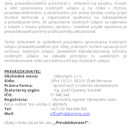
dáva prevádzkovateľovi povinnosť s ohľadom na povahu, rozsah
a účel spracúvania osobných údajov a na riziká s rôznou
pravdepodobnosťou a závažnosťou pre práva fyzickej osoby prijať
vhodné technické a organizačné opatrenia na zabezpečenie
a preukázanie toho, že spracúvanie osobných údajov sa vykonáva
v súlade s novou právnou úpravou. Uvedené prijaté opatrenia je
prevádzkovateľ povinný podľa potreby aktualizovať.
Tento dokument je výsledkom posúdenia spracúvania osobných
údajov prevádzkovateľom pre účely právnych noriem upravujúcich
ochranu osobných údajov. Zavedením štandardizovanej ochrany
osobných údajov na základe princípov tu uvedených je
minimalizované riziko porušenia ochrany osobných údajov.
PREVÁDZKOVATEĽ:
Obchodné meno:
Debongré, s.r.o.
Sídlo:
Dlhá 1312/1, 953 01 Zlaté Moravce
Právna forma:
Spoločnosť s ručením obmedzeným
Štatutárny orgán:
Ing. Jozef Opálený, konateľ
IČO:
51 948 346
Registrácia:
Obchodný register Okresného súdu
Nitra, oddiel: Sro, vložka č. 46556/N
Tel:
+421 (0) 944 684 850
Mail:
office@debongre.com
(ďalej v texte zásad len ako
„Prevádzkovateľ“
)