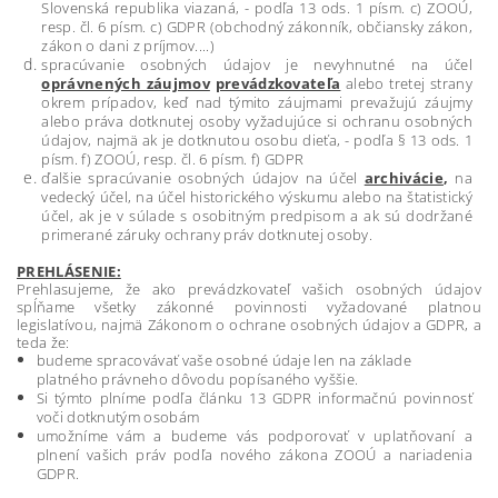
Slovenská republika viazaná, - podľa 13 ods. 1 písm. c) ZOOÚ,
resp. čl. 6 písm. c) GDPR (obchodný zákonník, občiansky zákon,
zákon o dani z príjmov....)
spracúvanie osobných údajov je nevyhnutné na účel
oprávnených záujmov
prevádzkovateľa
alebo tretej strany
okrem prípadov, keď nad týmito záujmami prevažujú záujmy
alebo práva dotknutej osoby vyžadujúce si ochranu osobných
údajov, najmä ak je dotknutou osobu dieťa, - podľa § 13 ods. 1
písm. f) ZOOÚ, resp. čl. 6 písm. f) GDPR
ďalšie spracúvanie osobných údajov na účel
archivácie
,
na
vedecký účel, na účel historického výskumu alebo na štatistický
účel, ak je v súlade s osobitným predpisom a ak sú dodržané
primerané záruky ochrany práv dotknutej osoby.
PREHLÁSENIE:
Prehlasujeme, že ako prevádzkovateľ vašich osobných údajov
spĺňame všetky zákonné povinnosti vyžadované platnou
legislatívou, najmä Zákonom o ochrane osobných údajov a GDPR, a
teda že:
budeme spracovávať vaše osobné údaje len na základe
platného právneho dôvodu popísaného vyššie.
Si týmto plníme podľa článku 13 GDPR informačnú povinnosť
voči dotknutým osobám
umožníme vám a budeme vás podporovať v uplatňovaní a
plnení vašich práv podľa nového zákona ZOOÚ a nariadenia
GDPR.