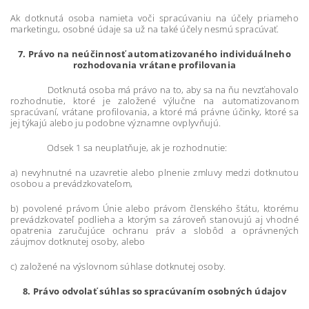
Ak dotknutá osoba namieta voči spracúvaniu na účely priameho
marketingu, osobné údaje sa už na také účely nesmú spracúvať.
7. Právo na neúčinnosť automatizovaného individuálneho
rozhodovania vrátane profilovania
Dotknutá osoba má právo na to, aby sa na ňu nevzťahovalo
rozhodnutie, ktoré je založené výlučne na automatizovanom
spracúvaní, vrátane profilovania, a ktoré má právne účinky, ktoré sa
jej týkajú alebo ju podobne významne ovplyvňujú.
Odsek 1 sa neuplatňuje, ak je rozhodnutie:
a) nevyhnutné na uzavretie alebo plnenie zmluvy medzi dotknutou
osobou a prevádzkovateľom,
b) povolené právom Únie alebo právom členského štátu, ktorému
prevádzkovateľ podlieha a ktorým sa zároveň stanovujú aj vhodné
opatrenia zaručujúce ochranu práv a slobôd a oprávnených
záujmov dotknutej osoby, alebo
c) založené na výslovnom súhlase dotknutej osoby.
8. Právo odvolať súhlas so spracúvaním osobných údajov