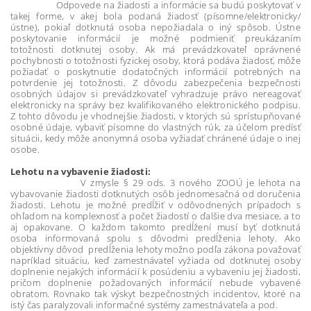
Odpovede na žiadosti a informácie sa budú poskytovať v
takej forme, v akej bola podaná žiadosť (písomne/elektronicky/
ústne), pokiaľ dotknutá osoba nepožiadala o iný spôsob. Ústne
poskytovanie informácií je možné podmieniť preukázaním
totožnosti dotknutej osoby. Ak má prevádzkovateľ oprávnené
pochybnosti o totožnosti fyzickej osoby, ktorá podáva žiadosť, môže
požiadať o poskytnutie dodatočných informácií potrebných na
potvrdenie jej totožnosti. Z dôvodu zabezpečenia bezpečnosti
osobných údajov si prevádzkovateľ vyhradzuje právo nereagovať
elektronicky na správy bez kvalifikovaného elektronického podpisu.
Z tohto dôvodu je vhodnejšie žiadosti, v ktorých sú sprístupňované
osobné údaje, vybaviť písomne do vlastných rúk, za účelom predísť
situácii, kedy môže anonymná osoba vyžiadať chránené údaje o inej
osobe.
Lehotu na vybavenie žiadosti:
V zmysle § 29 ods. 3 nového ZOOÚ je lehota na
vybavovanie žiadosti dotknutých osôb jednomesačná od doručenia
žiadosti. Lehotu je možné predĺžiť v odôvodnených prípadoch s
ohľadom na komplexnosť a počet žiadostí o ďalšie dva mesiace, a to
aj opakovane. O každom takomto predĺžení musí byť dotknutá
osoba informovaná spolu s dôvodmi predĺženia lehoty. Ako
objektívny dôvod predĺženia lehoty možno podľa zákona považovať
napríklad situáciu, keď zamestnávateľ vyžiada od dotknutej osoby
doplnenie nejakých informácií k posúdeniu a vybaveniu jej žiadosti,
pričom doplnenie požadovaných informácií nebude vybavené
obratom. Rovnako tak výskyt bezpečnostných incidentov, ktoré na
istý čas paralyzovali informačné systémy zamestnávateľa a pod.