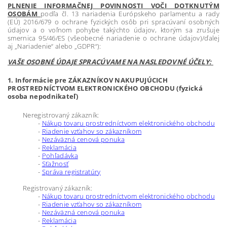
PLNENIE INFORMAČNEJ POVINNOSTI VOČI DOTKNUTÝM
OSOBÁM
podľa čl. 13 nariadenia Európskeho parlamentu a rady
(EÚ) 2016/679 o ochrane fyzických osôb pri spracúvaní osobných
údajov a o voľnom pohybe takýchto údajov, ktorým sa zrušuje
smernica 95/46/ES (všeobecné nariadenie o ochrane údajov)/ďalej
aj „Nariadenie“ alebo „GDPR“):
VAŠE OSO
BNÉ ÚDAJE SPRACÚVAME NA NASLEDOVNÉ ÚČELY:
1. Informácie pre ZÁKAZNÍKOV NAKUPUJÚCICH
PROSTREDNÍCTVOM ELEKTRONICKÉHO OBCHODU (fyzická
osoba nepodnikateľ)
Neregistrovaný zákazník:
-
Nákup tovaru prostredníctvom elektronického obchodu
-
Riadenie vzťahov so zákazníkom
-
Nezáväzná cenová ponuka
-
Reklamácia
-
Pohľadávka
-
Sťažnosť
-
Správa registratúry
Registrovaný zákazník:
-
Nákup tovaru prostredníctvom elektronického obchodu
-
Riadenie vzťahov so zákazníkom
-
Nezáväzná cenová ponuka
-
Reklamácia