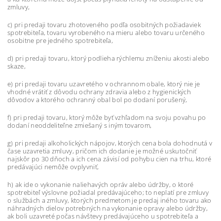
zmluvy,
c) pri predaji tovaru zhotoveného podľa osobitných požiadaviek
spotrebiteľa, tovaru vyrobeného na mieru alebo tovaru určeného
osobitne pre jedného spotrebiteľa,
d) pri predaji tovaru, ktorý podlieha rýchlemu zníženiu akosti alebo
skaze,
e) pri predaji tovaru uzavretého v ochrannom obale, ktorý nie je
vhodné vrátiť z dôvodu ochrany zdravia alebo z hygienických
dôvodov a ktorého ochranný obal bol po dodaní porušený,
f) pri predaji tovaru, ktorý môže byť vzhľadom na svoju povahu po
dodaní neoddeliteľne zmiešaný s iným tovarom,
g) pri predaji alkoholických nápojov, ktorých cena bola dohodnutá v
čase uzavretia zmluvy, pričom ich dodanie je možné uskutočniť
najskôr po 30 dňoch a ich cena závisí od pohybu cien na trhu, ktoré
predávajúci nemôže ovplyvniť,
h) ak ide o vykonanie naliehavých opráv alebo údržby, o ktoré
spotrebiteľ výslovne požiadal predávajúceho; to neplatí pre zmluvy
o službách a zmluvy, ktorých predmetom je predaj iného tovaru ako
náhradných dielov potrebných na vykonanie opravy alebo údržby,
ak boli uzavreté počas návštevy predávajúceho u spotrebiteľa a