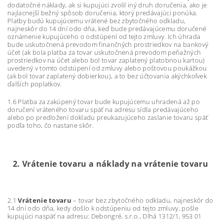
dodatočné náklady, ak si kupujúci zvolil iný druh doručenia, ako je
najlacnejší bežný spôsob doručenia, ktorý predávajúci ponúka.
Platby budú kupujúcemu vrátené bez zbytočného odkladu,
najneskôr do 14 dní odo dňa, keď bude predávajúcemu doručené
oznámenie kupujúceho o odstúpení od tejto zmluvy. Ich úhrada
bude uskutočnená prevodom finančných prostriedkov na bankový
účet (ak bola platba za tovar uskutočnená prevodom peňažných
prostriedkov na účet alebo bol tovar zaplatený platobnou kartou)
uvedený v tomto odstúpení od zmluvy alebo poštovou poukážkou
(ak bol tovar zaplatený dobierkou), a to bez účtovania akýchkoľvek
ďalších poplatkov.
1.6 Platba za zakúpený tovar bude kupujúcemu uhradená až po
doručení vráteného tovaru späť na adresu sídla predávajúceho
alebo po predložení dokladu preukazujúceho zaslanie tovaru späť
podľa toho, čo nastane skôr.
2.
Vrátenie tovaru a náklady na vrátenie tovaru
2.1
Vrátenie tovaru
– tovar bez zbytočného odkladu, najneskôr do
14 dní odo dňa, kedy došlo k odstúpeniu od tejto zmluvy, pošle
kupujúci naspäť na adresu: Debongré, s.r.o., Dlhá 1312/1, 953 01