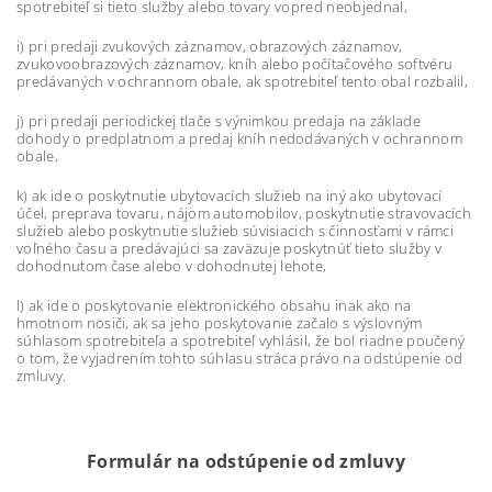
spotrebiteľ si tieto služby alebo tovary vopred neobjednal,
i) pri predaji zvukových záznamov, obrazových záznamov,
zvukovoobrazových záznamov, kníh alebo počítačového softvéru
predávaných v ochrannom obale, ak spotrebiteľ tento obal rozbalil,
j) pri predaji periodickej tlače s výnimkou predaja na základe
dohody o predplatnom a predaj kníh nedodávaných v ochrannom
obale,
k) ak ide o poskytnutie ubytovacích služieb na iný ako ubytovací
účel, preprava tovaru, nájom automobilov, poskytnutie stravovacích
služieb alebo poskytnutie služieb súvisiacich s činnosťami v rámci
voľného času a predávajúci sa zaväzuje poskytnúť tieto služby v
dohodnutom čase alebo v dohodnutej lehote,
l) ak ide o poskytovanie elektronického obsahu inak ako na
hmotnom nosiči, ak sa jeho poskytovanie začalo s výslovným
súhlasom spotrebiteľa a spotrebiteľ vyhlásil, že bol riadne poučený
o tom, že vyjadrením tohto súhlasu stráca právo na odstúpenie od
zmluvy.
Formulár na odstúpenie od zmluvy