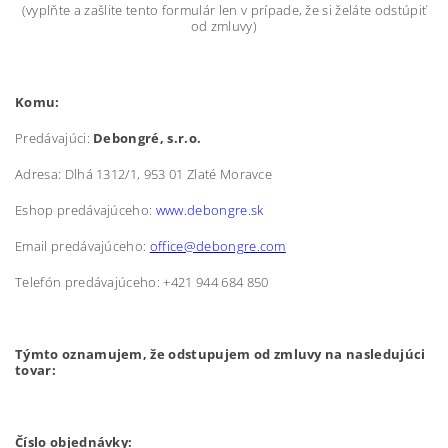
(vyplňte a zašlite tento formulár len v prípade, že si želáte odstúpiť
od zmluvy)
Komu:
Predávajúci:
Debongré, s.r.o.
Adresa: Dlhá 1312/1, 953 01 Zlaté Moravce
Eshop predávajúceho:
www.debongre.sk
Email predávajúceho:
office@debongre.com
Telefón predávajúceho: +421 944 684 850
Týmto oznamujem, že odstupujem od zmluvy na nasledujúci
tovar:
Číslo objednávky: