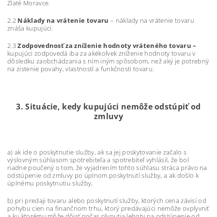
Zlaté Moravce.
2.2
Náklady na vrátenie tovaru
– náklady na vrátenie tovaru
znáša kupujúci.
2.3
Zodpovednosť za zníženie hodnoty vráteného tovaru –
kupujúci zodpovedá iba za akékoľvek zníženie hodnoty tovaru v
dôsledku zaobchádzania s ním iným spôsobom, než aký je potrebný
na zistenie povahy, vlastností a funkčnosti tovaru.
3. Situácie, kedy kupujúci nemôže odstúpiť od
zmluvy
a) ak ide o poskytnutie služby, ak sa jej poskytovanie začalo s
výslovným súhlasom spotrebiteľa a spotrebiteľ vyhlásil, že bol
riadne poučený o tom, že vyjadrením tohto súhlasu stráca právo na
odstúpenie od zmluvy po úplnom poskytnutí služby, a ak došlo k
úplnému poskytnutiu služby,
b) pri predaji tovaru alebo poskytnutí služby, ktorých cena závisí od
pohybu cien na finančnom trhu, ktorý predávajúci nemôže ovplyvniť
a ku ktorému môže dôjsť počas plynutia lehoty na odstúpenie od