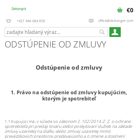
€0
office@debongre.com
+421 944 684 850
ODSTÚPENIE OD ZMLUVY
Odstúpenie od zmluvy
1.
Právo na odstúpenie od zmluvy
kupujúcim,
ktorým je spotrebiteľ
1.1 Kupujúci má, v súlade so
zákonom č. 102/2014 Z. Z. o ochrane
spotrebiteľa pri predaji tovaru alebo poskytovaní služieb na základe
zmluvy uzavretej na diaľku alebo zmluvy uzavretej mimo
prevádzkových priestorov predávajúceho a o zmene a doplnení