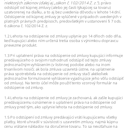
niektorých zákonov (ďalej aj „zákon č. 102/2014 Z. z.”)
, právo
odstúpiť od kúpnej zmluvy (alebo jej časti týkajúcej sa tovaru)
uzatvorenej na diaľku, a to aj bez uvedenia dôvodu v lehote 14 dní.
Odstúpenie od kúpnej zmluvy je vylúčené v prípadoch uvedených v
platných právnych predpisoch, predovšetkým v ustanovení § 7 ods.
6 zákona č. 102/2014 Z. z.
1.2 Lehota na odstúpenie od zmluvy uplynie po 14 dňoch odo dňa,
keď kupujúci alebo ním určená tretia osoba s výnimkou dopravcu
prevezme produkt.
1.3 Pri uplatnení práva na odstúpenie od zmluvy kupujúci informuje
predávajúceho o svojom rozhodnutí odstúpiť od tejto zmluvy
jednoznačným vyhlásením (v listinnej podobe alebo na inom
trvanlivom nosiči; ak bola zmluva uzavretá ústne, na uplatnenie
práva spotrebiteľa na odstúpenie od zmluvy stačí akékoľvek
jednoznačne formulované vyhlásenie vyjadrujúce jeho vôľu odstúpiť
od zmluvy). Na tento účel môže použiť tento vzorový formulár na
odstúpenie od zmluvy.
1.4 Lehota na odstúpenie od zmluvy je zachovaná, ak zašle kupujúci
predávajúcemu oznámenie o uplatnení práva na odstúpenie od
zmluvy pred tým, ako uplynie lehota na odstúpenie od zmluvy.
1.5 Po odstúpení od zmluvy predávajúci vráti kupujúcemu všetky
platby, ktoré uhradil v súvislosti s uzavretím zmluvy, najmä kúpnu
cenu vrátane nákladov na doručenie tovaru. To sa nevzťahuje na