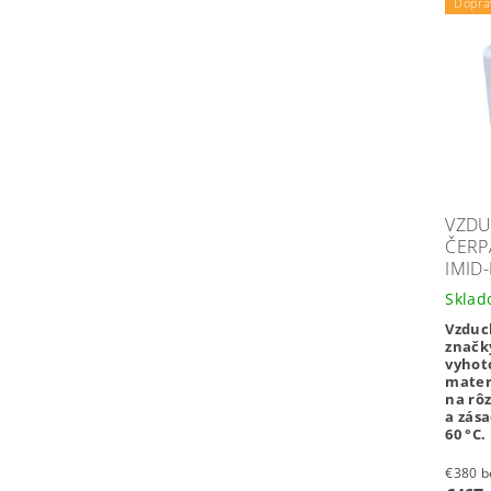
Dopra
VZD
ČERP
IMID
Skla
Vzduc
znač
vyhot
mater
na rôz
a zás
60 °C.
€3