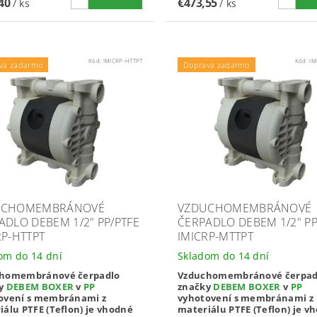
,40
€473,55
/ ks
/ ks
Kód:
IMICRP-HTTPT
Kód:
IM
va zadarmo
Doprava zadarmo
UCHOMEMBRÁNOVÉ
VZDUCHOMEMBRÁNOVÉ
ADLO DEBEM 1/2" PP/PTFE
ČERPADLO DEBEM 1/2" PP
RP-HTTPT
IMICRP-MTTPT
om do 14 dní
Skladom do 14 dní
homembránové čerpadlo
Vzduchomembránové čerpad
ky
DEBEM BOXER
v
PP
značky
DEBEM BOXER
v
PP
ovení s membránami z
vyhotovení s membránami z
iálu PTFE (Teflon) je vhodné
materiálu PTFE (Teflon) je v