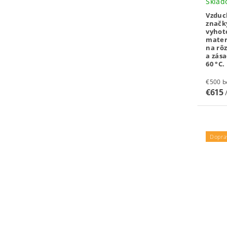
Sklad
Vzduc
znač
vyhot
mater
na rôz
a zás
60 °C.
€5
€615
Dopra