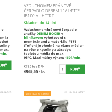
VZDUCHOMEMBRÁNOVÉ
ČERPADLO DEBEM 1" AL/PTFE
IB100-AL-HTTRT
Skladom do 14 dní
lo
Vzduchomembránové čerpadlo
značky
DEBEM BOXER
v
ami z
hliníkovom
vyhotovení s
hodné
membránami z materiálu PTFE
seliny
(Teflon) je vhodné na rôzne média -
o max.
na rôzne kyseliny a zásady s
/min
.
teplotou média do max.
95°C.
Maximálny výkon:
160 l/min
.
€785 bez DPH
€965,55
/ ks
100P-M-DPD
Kód:
IB100-P-HTTPT
Doprava zadarmo