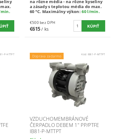
seliny
na rôzne média - na rôzne kyseliny
o max.
a zásady s teplotou média do max.
/min
.
60 °C.
Maximálny výkon:
60 l/min
.
€500 bez DPH
€615
/ ks
B81-P-HTTPT
Kód:
IB81-P-MTTPT
Doprava zadarmo
VZDUCHOMEMBRÁNOVÉ
PTFE
ČERPADLO DEBEM 1" PP/PTFE
IB81-P-MTTPT