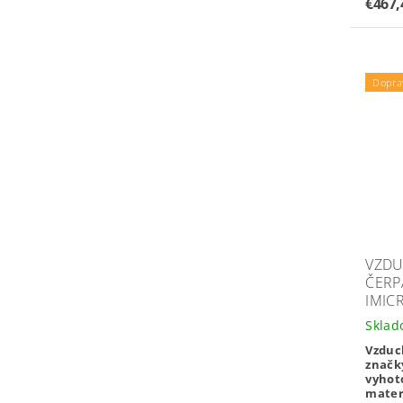
€467
Dopra
VZD
ČERP
IMIC
Sklad
Vzduc
znač
vyhot
mater