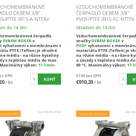
UCHOMEMBRÁNOVÉ
VZDUCHOMEMBRÁNOVÉ
ADLO DEBEM 3/8"
ČERPADLO DEBEM 3/8"
16/PTFE IB15-A-NTTAV
PVDF/PTFE IB15-FC-NTTFV
om do 14 dní
Skladom do 14 dní
homembránové čerpadlo
Vzduchomembránové čerpad
ky
DEBEM BOXER
v
značky
DEBEM BOXER
v
6
vyhotovení s membránami z
PVDF
vyhotovení s membrán
iálu PTFE (Teflon) je vhodné
materiálu PTFE (Teflon) je v
ne média - na rôzne kyseliny
na rôzne média - na rôzne ky
ady s teplotou média do max.
a zásady s teplotou média d
Maximálny výkon:
17 l/min
.
90 °C.
Maximálny výkon:
17 l
40 bez DPH
€740 bez DPH
,20
€910,20
/ ks
/ ks
Kód:
IMICRA-HTTAT
Kód:
IB
va zadarmo
Doprava zadarmo