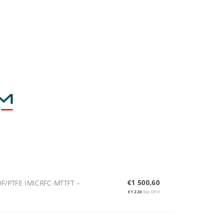
€1 500,60
/PTFE IMICRFC-MTTFT
–
€1 220
bez DPH