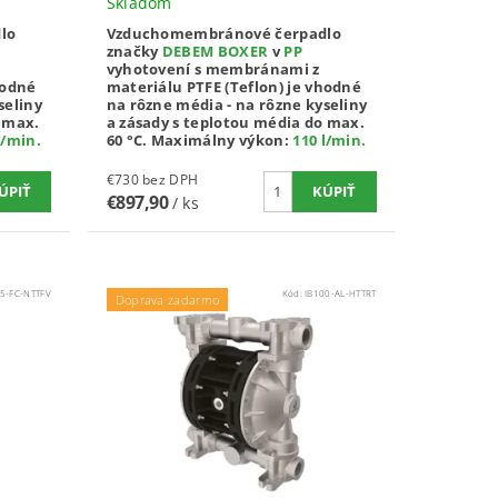
Skladom
lo
Vzduchomembránové čerpadlo
značky
DEBEM BOXER
v
PP
vyhotovení s membránami z
hodné
materiálu PTFE (Teflon) je vhodné
seliny
na rôzne média - na rôzne kyseliny
o max.
a zásady s teplotou média do max.
l/min
.
60 °C.
Maximálny výkon:
110 l/min
.
€730 bez DPH
€897,90
/ ks
15-FC-NTTFV
Kód:
IB100-AL-HTTRT
Doprava zadarmo