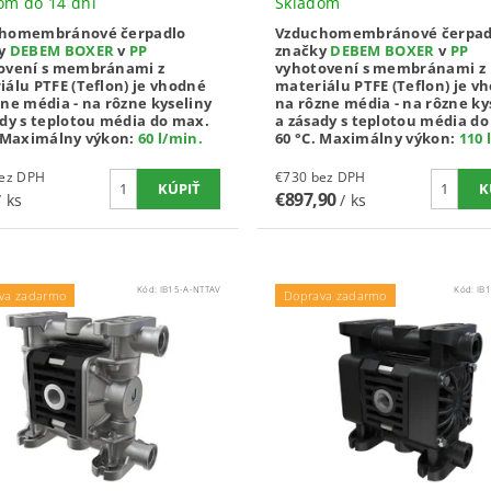
om do 14 dní
Skladom
homembránové čerpadlo
Vzduchomembránové čerpad
ky
DEBEM BOXER
v
PP
značky
DEBEM BOXER
v
PP
ovení s membránami z
vyhotovení s membránami z
iálu PTFE (Teflon) je vhodné
materiálu PTFE (Teflon) je v
ne média - na rôzne kyseliny
na rôzne média - na rôzne ky
ady s teplotou média do max.
a zásady s teplotou média d
Maximálny výkon:
60 l/min
.
60 °C.
Maximálny výkon:
110 
00 bez DPH
€730 bez DPH
€897,90
/ ks
/ ks
Kód:
IB15-A-NTTAV
Kód:
IB
va zadarmo
Doprava zadarmo