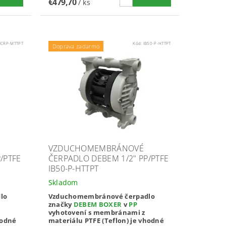
€479,70
/ ks
ICRP-MTTPT
Kód:
IB50-P-HTTPT
Doprava zadarmo
VZDUCHOMEMBRÁNOVÉ
/PTFE
ČERPADLO DEBEM 1/2" PP/PTFE
IB50-P-HTTPT
Skladom
lo
Vzduchomembránové čerpadlo
značky
DEBEM BOXER
v
PP
vyhotovení s membránami z
hodné
materiálu PTFE (Teflon) je vhodné