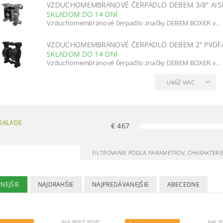
VZDUCHOMEMBRÁNOVÉ ČERPADLO DEBEM 3/8" AISI3
SKLADOM DO 14 DNÍ
Vzduchomembránové čerpadlo značky DEBEM BOXER v...
VZDUCHOMEMBRÁNOVÉ ČERPADLO DEBEM 2" PVDF/
SKLADOM DO 14 DNÍ
Vzduchomembránové čerpadlo značky DEBEM BOXER v...
UKÁŽ VIAC
SKLADE
€
467
FILTROVANIE PODĽA PARAMETROV, CHARAKTERI
NEJŠIE
NAJDRAHŠIE
NAJPREDÁVANEJŠIE
ABECEDNE
Kód:
IMID-P-NTGRT
Kód:
IB