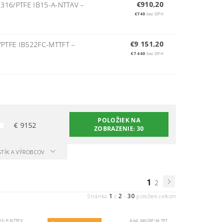
€910,20
16/PTFE IB15-A-NTTAV
–
€740
bez DPH
€9 151,20
PTFE IB522FC-MTTFT
–
€7 440
bez DPH
POLOŽIEK NA
€
9152
ZOBRAZENIE:
30
STÍK A VÝROBCOV
1
2
1
2
30
Stránka
z
-
položiek celkom
15-P-NTTPV
Kód:
IMICRP-M-TPT