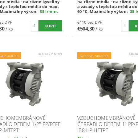
ne média - na rôzne kyseliny
na rôzne média - na rôzne ky
ady s teplotou média do max.
a zásady s teplotou média d
Maximálny výkon:
35 l/min
.
60 °C.
Maximálny výkon:
35 l
10 bez DPH
€410 bez DPH
,30
€504,30
/ ks
/ ks
Kód:
IB50-P-MTTPT
Kód:
I
va zadarmo
Doprava zadarmo
UCHOMEMBRÁNOVÉ
VZDUCHOMEMBRÁNOVÉ
ADLO DEBEM 1/2" PP/PTFE
ČERPADLO DEBEM 1" PP/
-P-MTTPT
IB81-P-HTTPT