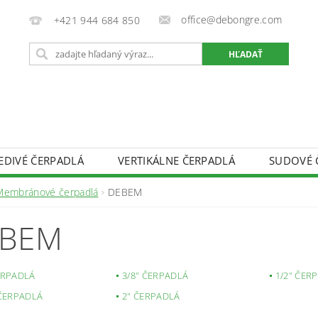
office@debongre.com
+421 944 684 850
EDIVÉ ČERPADLÁ
VERTIKÁLNE ČERPADLÁ
SUDOVÉ 
DOPRAVA A PLATBA
OCHRANA OSOBNÝCH ÚDAJOV
Membránové čerpadlá
DEBEM
OD ZMLUVY
INFORMÁCIE O SÚBOROCH COOKIES
EBEM
ERPADLÁ
3/8" ČERPADLÁ
1/2" ČER
 ČERPADLÁ
2" ČERPADLÁ