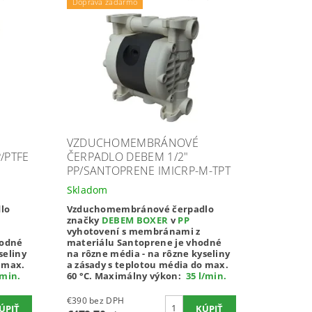
Doprava zadarmo
VZDUCHOMEMBRÁNOVÉ
/PTFE
ČERPADLO DEBEM 1/2"
PP/SANTOPRENE IMICRP-M-TPT
Skladom
lo
Vzduchomembránové čerpadlo
značky
DEBEM BOXER
v
PP
vyhotovení s membránami z
hodné
materiálu Santoprene je vhodné
seliny
na rôzne média - na rôzne kyseliny
o max.
a zásady s teplotou média do max.
/min
.
60 °C.
Maximálny výkon:
35 l/min
.
€390 bez DPH