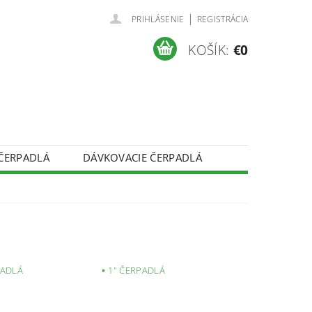
|
PRIHLÁSENIE
REGISTRÁCIA
KOŠÍK:
€0
ČERPADLÁ
DÁVKOVACIE ČERPADLÁ
REKLAMAČNÝ PORIADOK
PREDÁVANÉ ZNAČKY
NAPÍŠTE NÁM
PADLÁ
1" ČERPADLÁ