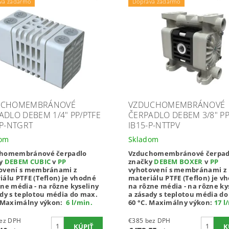
va zadarmo
Doprava zadarmo
UCHOMEMBRÁNOVÉ
VZDUCHOMEMBRÁNOVÉ
ADLO DEBEM 1/4" PP/PTFE
ČERPADLO DEBEM 3/8" PP
-P-NTGRT
IB15-P-NTTPV
dom
Skladom
homembránové čerpadlo
Vzduchomembránové čerpad
ky
DEBEM CUBIC
v
PP
značky
DEBEM BOXER
v
PP
ovení s membránami z
vyhotovení s membránami z
iálu PTFE (Teflon) je vhodné
materiálu PTFE (Teflon) je v
ne média - na rôzne kyseliny
na rôzne média - na rôzne ky
ady s teplotou média do max.
a zásady s teplotou média d
Maximálny výkon:
6 l/min
.
60 °C.
Maximálny výkon:
17 l
80 bez DPH
€385 bez DPH