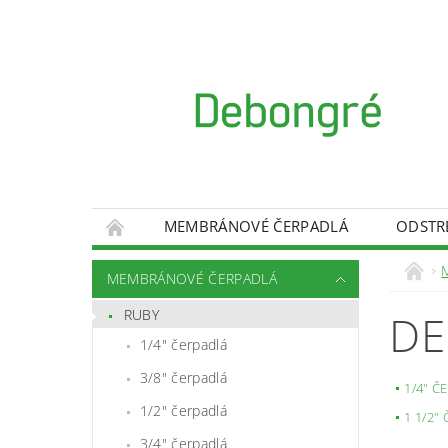
MEMBRÁNOVÉ ČERPADLÁ
ODSTR
KONTAKT
OBCHODNÉ PODMIENKY
MEMBRÁNOVÉ ČERPADLÁ
REKLAMAČNÝ PROTOKOL
ODSTÚPENIE 
RUBY
D
1/4" čerpadlá
3/8" čerpadlá
1/4" Č
1/2" čerpadlá
1 1/2"
3/4" čerpadlá