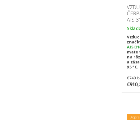
VZD
ČERP
AISI3
Sklad
Vzduc
znač
AISI31
mater
na rôz
a zás
95 °C.
€7
€910
Dopra