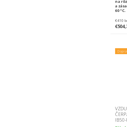
na rôz
a zás
60 °C.
€4
€504
Dopra
VZD
ČERP
IB50