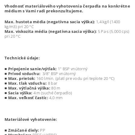
Vhodnosť materiálového vyhotovenia čerpadla na
konkrétne
médium
s Vami radi prekonzultujeme.
Max. hustota média (negatívna sacia výška):
1,4 kg/l (1400
kg/m3) pri 20 °C
Max. viskozita média (negatívna sacia výška):
5 Pa·s (5.000 cps)
pri 20 °C
Technické údaje:
■
Pripojenie sanie/výtlak:
1" BSP vnútorný
■
Prívod vzduchu:
3/8" BSP vnútorný
■
Max. prietok:
160 l/min. (platí pre vodu pri teplote 20 °C)
■
Max. tlak vzduchu:
8 bar
■ Max. výtlačná výška:
80 m
■ Sacia výška:
4 m (suché čerpadlo)
■ Max. veľkosť častíc:
4,0 mm
Materiálové vyhotovenie:
■
Zmáčané diely:
PP