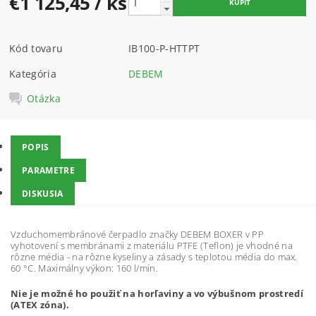
€1 125,45
/ ks
Kód tovaru
IB100-P-HTTPT
Kategória
DEBEM
Otázka
POPIS
PARAMETRE
DISKUSIA
Vzduchomembránové čerpadlo značky DEBEM BOXER v PP
vyhotovení s membránami z materiálu PTFE (Teflon) je vhodné na
rôzne média - na rôzne kyseliny a zásady s teplotou média do max.
60 °C. Maximálny výkon: 160 l/min.
Nie je možné ho použiť na horľaviny a vo výbušnom prostredí
(ATEX zóna).