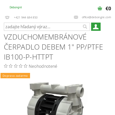
€0
office@debongre.com
+421 944 684 850
VZDUCHOMEMBRÁNOVÉ
ČERPADLO DEBEM 1" PP/PTFE
IB100-P-HTTPT
Neohodnotené
Doprava zadarmo