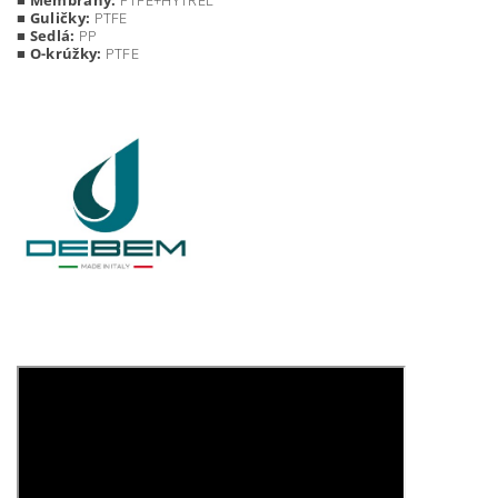
■
Membrány:
PTFE+HYTREL
■
Guličky:
PTFE
■
Sedlá:
PP
■
O-krúžky:
PTFE