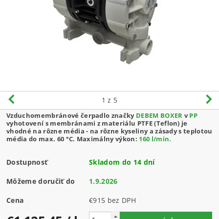
1
z 5
Vzduchomembránové čerpadlo značky
DEBEM BOXER
v
PP
vyhotovení s membránami z materiálu PTFE (Teflon) je
vhodné na rôzne média - na rôzne kyseliny a zásady s teplotou
média do max. 60 °C.
Maximálny výkon:
160 l/min
.
Dostupnosť
Skladom do 14 dní
Môžeme doručiť do
1.9.2026
Cena
€915 bez DPH