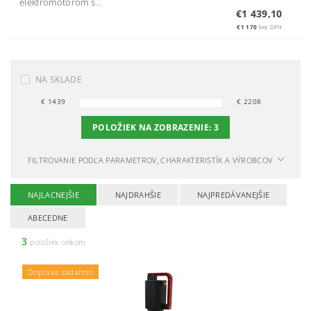
elektromotorom s...
€1 439,10
€1 170
bez DPH
NA SKLADE
€
1439
€
2208
POLOŽIEK NA ZOBRAZENIE:
3
FILTROVANIE PODĽA PARAMETROV, CHARAKTERISTÍK A VÝROBCOV
NAJLACNEJŠIE
NAJDRAHŠIE
NAJPREDÁVANEJŠIE
ABECEDNE
3
položiek celkom
Doprava zadarmo