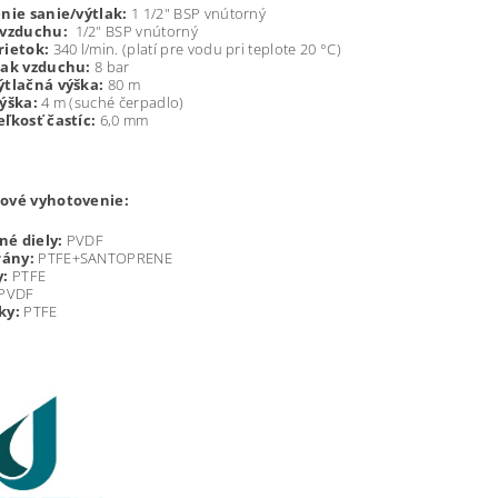
enie sanie/výtlak:
1 1/2" BSP vnútorný
 vzduchu:
1/2" BSP vnútorný
rietok:
340 l/min. (platí pre vodu pri teplote 20 °C)
lak vzduchu:
8 bar
ýtlačná výška:
80 m
výška:
4 m (suché čerpadlo)
eľkosť častíc:
6,0 mm
ové vyhotovenie:
é diely:
PVDF
ány:
PTFE+SANTOPRENE
y:
PTFE
PVDF
ky:
PTFE