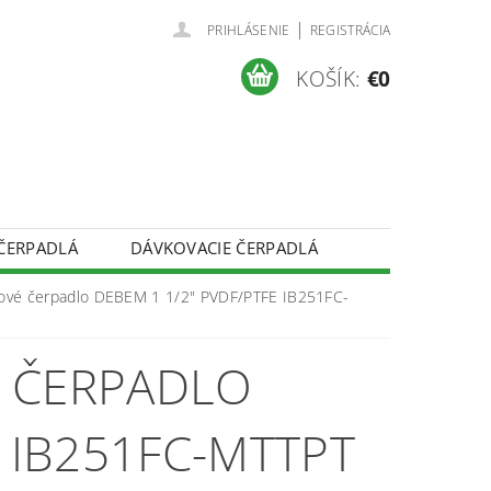
|
PRIHLÁSENIE
REGISTRÁCIA
KOŠÍK:
€0
ČERPADLÁ
DÁVKOVACIE ČERPADLÁ
REKLAMAČNÝ PORIADOK
vé čerpadlo DEBEM 1 1/2" PVDF/PTFE IB251FC-
PREDÁVANÉ ZNAČKY
NAPÍŠTE NÁM
 ČERPADLO
E IB251FC-MTTPT