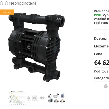
Neohodnotené
Vzducho
 zadarmo
PVDF
vyh
vhodné na
teplotou
Dostupn
Môžeme 
Cena
€4 6
Kód tova
Kategóri