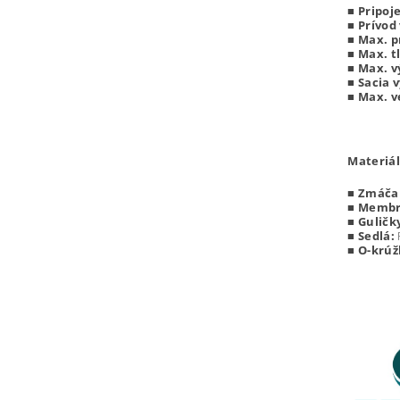
■
Pripoj
■
Prívod
■
Max. p
■
Max. t
■ Max. v
■ Sacia 
■ Max. v
Materiál
■
Zmáčan
■
Membr
■
Guličk
■
Sedlá:
■
O-krúž