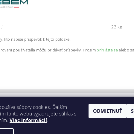
ť
23 kg
ý, kto napíše príspevok k tejto položke.
trovaní používatelia môžu pridávať príspevky. Prosím
prihláste sa
alebo s
ačný poriadok
|
Reklamačný protokol
|
Odstúpenie od zmluvy
|
Dopra
oužíva súbory cookies. Ďalším
a súbory cookies. Prehliadaním webu vyjadrujete súhlas s ich používaním.
ODMIETNUŤ
m tohto webu vyjadrujete súhlas s
aním.
Viac informácií
.
nie cookies