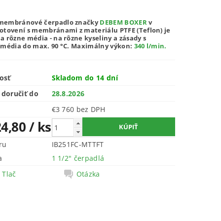
membránové čerpadlo značky
DEBEM BOXER
v
otovení s membránami z materiálu PTFE (Teflon) je
 rôzne média - na rôzne kyseliny a zásady s
 média do max. 90 °C.
Maximálny výkon:
340 l/min
.
osť
Skladom do 14 dní
doručiť do
28.8.2026
€3 760 bez DPH
24,80
/ ks
ru
IB251FC-MTTFT
a
1 1/2" čerpadlá
Tlač
Otázka