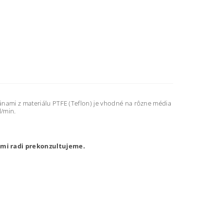
mi z materiálu PTFE (Teflon) je vhodné na rôzne média
l/min.
ami radi prekonzultujeme.