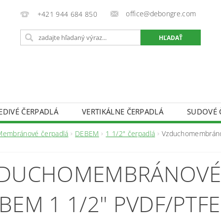
office@debongre.com
+421 944 684 850
EDIVÉ ČERPADLÁ
VERTIKÁLNE ČERPADLÁ
SUDOVÉ 
DOPRAVA A PLATBA
OCHRANA OSOBNÝCH ÚDAJOV
Membránové čerpadlá
DEBEM
1 1/2" čerpadlá
Vzduchomembráno
OD ZMLUVY
INFORMÁCIE O SÚBOROCH COOKIES
DUCHOMEMBRÁNOVÉ
BEM 1 1/2" PVDF/PTF