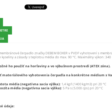
ETRE
SIA
embránové čerpadlo značky DEBEM BOXER v PVDF vyhotovení s membrána
e kyseliny a zásady s teplotou média do max. 90 °C. Maximálny výkon: 340 
ožné ho použiť na horľaviny a vo výbušnom prostredí (ATEX zóna).
ť materiálového vyhotovenia čerpadla na
konkrétne médium
s V
tota média (negatívna sacia výška):
1,4 kg/l (1400 kg/m3) pri 20 °C
kozita média (negatívna sacia výška):
5 Pa·s (5.000 cps) pri 20 °C
é údaje: