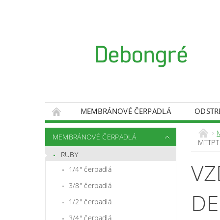
MEMBRÁNOVÉ ČERPADLÁ
ODSTR
KONTAKT
OBCHODNÉ PODMIENKY
MEMBRÁNOVÉ ČERPADLÁ
MTTPT
REKLAMAČNÝ PROTOKOL
ODSTÚPENIE 
RUBY
VZ
1/4" čerpadlá
3/8" čerpadlá
DE
1/2" čerpadlá
3/4" čerpadlá