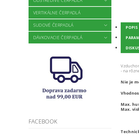
ODSTREDIVÉ ČERPADLÁ
VERTIKÁLNE ČERPADLÁ
SUDOVÉ ČERPADLÁ
POPIS
DÁVKOVACIE ČERPADLÁ
PARAM
DISKU
Vzduchom
- na rôzn
Nie je m
Vhodnos
Max. hus
Max. vis
FACEBOOK
Technick