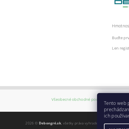
Hmotnos
Buďte prv
Len regis
Všeobecné obchodné podmienky
|
Reklam
Tento web p
Tento web použív
prechádzaní
ich použív
2026 ©
Debongré.sk
, všetky práva vyhradené
Upraviť nastave