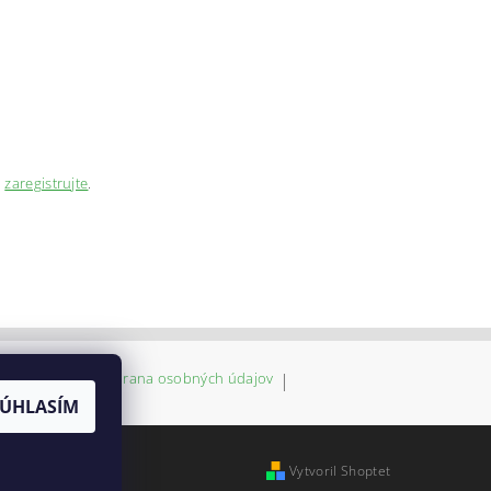
a
zaregistrujte
.
va a platba
|
Ochrana osobných údajov
|
 Viac informácií.
SÚHLASÍM
Vytvoril Shoptet