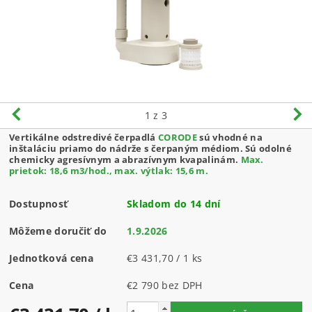
1
z 3
Vertikálne odstredivé čerpadlá
CORODE
sú vhodné na
inštaláciu priamo do nádrže s čerpaným médiom. Sú odolné
chemicky agresívnym a abrazívnym kvapalinám.
Max.
prietok: 18,6 m3/hod., max. výtlak: 15,6 m.
Dostupnosť
Skladom do 14 dní
Môžeme doručiť do
1.9.2026
Jednotková cena
€3 431,70 / 1 ks
Cena
€2 790 bez DPH