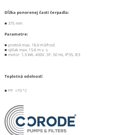
Dĺžka ponorenej časti čerpadla:
■ 375 mm
Parametre:
■
prietok max. 18,6 m3/hod.
■
výtlak max. 15,6 m v. s.
■
motor: 1,5 kW, 400V, 3F, 50 Hz, IP55, IE3
Teplotná odolnosť:
■ PP +70 °C