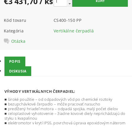
€3 431,70
/ ks
Kód tovaru
CS400-150 PP
Kategória
Vertikálne čerpadlá
Otázka
POPIS
DISKUSIA
VÝHODY VERTIKÁLNYCH ČERPADIEL:
■ široké použitie – od odpadových vôd po chemické roztoky
■ bezupchávkové čerpadlo – môže pracovať nasucho
■ predĺžený hriadeľ motora – odpadá spojka, malý počet dielov
■ celoplastové vyhotovenie – žiadne kovové diely neprichádzajú do
styku s kvapalinou
■ elektromotor v krytí IP55, povrchová úprava epoxidovým náterom