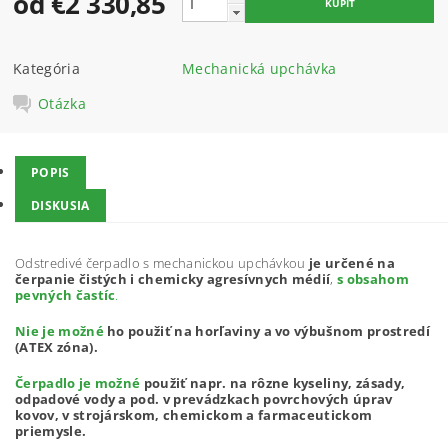
od €2 330,85
Kategória
Mechanická upchávka
Otázka
POPIS
DISKUSIA
Odstredivé čerpadlo s mechanickou upchávkou
je určené na
čerpanie čistých i chemicky agresívnych médií
,
s obsahom
pevných častíc
.
Nie je možné
ho použiť na horľaviny a vo výbušnom prostredí
(ATEX zóna).
Čerpadlo je možné
použiť napr. na rôzne kyseliny, zásady,
odpadové vody a pod. v prevádzkach povrchových úprav
kovov, v strojárskom, chemickom a farmaceutickom
priemysle.