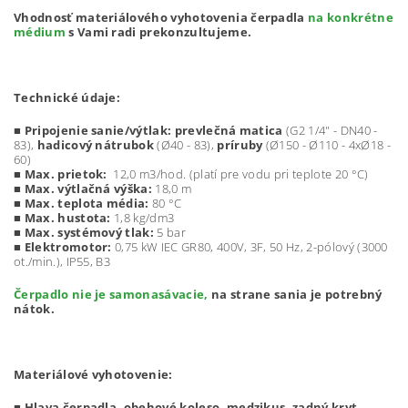
Vhodnosť materiálového vyhotovenia čerpadla
na konkrétne
médium
s Vami radi prekonzultujeme.
Technické údaje:
■
Pripojenie sanie/výtlak:
prevlečná matica
(G2 1/4" - DN40 -
83),
hadicový nátrubok
(Ø40 - 83),
príruby
(Ø150 - Ø110 - 4xØ18 -
60)
■
Max. prietok:
12,0 m3/hod. (platí pre vodu pri teplote 20 °C)
■
Max. výtlačná výška:
18,0 m
■
Max. teplota média:
80 °C
■ Max. hustota:
1,8 kg/dm3
■ Max. systémový tlak:
5 bar
■ Elektromotor:
0,75 kW IEC GR80, 400V, 3F, 50 Hz, 2-pólový (3000
ot./min.), IP55, B3
Čerpadlo nie je samonasávacie,
na strane sania je potrebný
nátok.
Materiálové vyhotovenie:
■
Hlava čerpadla, obehové koleso, medzikus, zadný kryt,