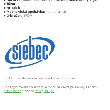
difúzor:
PP
■
Hriadeľ:
titán
■
Mechanická upchávka:
karbid/karbid
■
O-krúžok:
EPDM
Buďte prvý, kto napíše príspevok k tejto položke.
Len registrovaní používatelia môžu pridávať príspevky. Prosím
prihláste sa
alebo sa
zaregistrujte
.