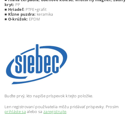
kryt:
PP
■
Hriadeľ:
PTFE+grafit
■
Kĺzne puzdra:
keramika
■
O-krúžok:
EPDM
Buďte prvý, kto napíše príspevok k tejto položke.
Len registrovaní používatelia môžu pridávať príspevky. Prosím
prihláste sa
alebo sa
zaregistrujte
.