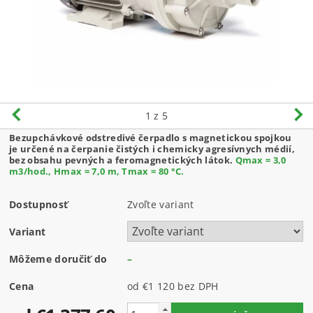
1
z 5
Bezupchávkové odstredivé čerpadlo s magnetickou spojkou
je určené na čerpanie čistých i chemicky agresívnych médií,
bez obsahu pevných a feromagnetických látok.
Qmax = 3,0
m3/hod., Hmax = 7,0 m, Tmax = 80 °C.
Dostupnosť
Zvoľte variant
Variant
Môžeme doručiť do
–
Cena
od €1 120
bez DPH