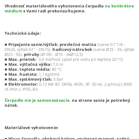
Vhodnosť materiálového vyhotovenia čerpadla
na konkrétne
médium
s Vami radi prekonzultujeme.
Technické údaje:
■
Pripojenie sanie/výtlak:
prevlečná matica
(sanie G1"1/4 -
DN20, výtlak G1" - DN15),
hadicový nátrubok
(sanie Ø25 - 35, výtlak
Ø25 - 55),
príruby
(Ø100 - Ø75 - 4xØ12,5)
■
Max. prietok:
3,0 m3/hod. (platí pre vodu pri teplote 20 °C)
■
Max. výtlačná výška:
7,0 m
■
Max. teplota média:
80 °C
■ Max. hustota:
1,1 kg/dm3
■ Max. systémový tlak:
5 bar
■ Elektromotor:
0,12 kW IEC GR56, 400V, 3F, 50 Hz, 2-pólový (3000
ot./min.), IP55, B3
Čerpadlo nie je samonasávacie,
na strane sania je potrebný
nátok.
Materiálové vyhotovenie:
■
Hlava čerpadla, obehové koleso, vnútorný magnet, zadný