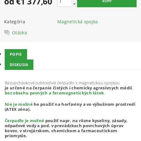
od €1 377,60
Kategória
Magnetická spojka
Otázka
POPIS
DISKUSIA
Bezupchávkové odstredivé čerpadlo s magnetickou spojkou
je určené na čerpanie čistých i chemicky agresívnych médií
,
bez obsahu pevných a feromagnetických látok
.
Nie je možné
ho použiť na horľaviny a vo výbušnom prostredí
(ATEX zóna).
Čerpadlo je možné
použiť napr. na rôzne kyseliny, zásady,
odpadové vody a pod. v prevádzkach povrchových úprav
kovov, v strojárskom, chemickom a farmaceutickom
priemysle.