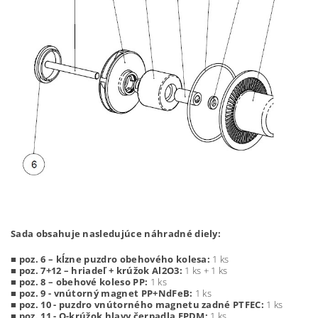
Sada obsahuje nasledujúce náhradné diely:
■
poz. 6 – kĺzne puzdro obehového kolesa:
1 ks
■
poz. 7+12
– hriadeľ + krúžok Al2O3:
1 ks + 1 ks
■
poz. 8
–
obehové koleso PP:
1 ks
■
poz. 9
- vnútorný magnet PP+NdFeB:
1 ks
■ poz. 10 - puzdro vnútorného magnetu zadné PTFEC:
1 ks
■ poz. 11 - O-krúžok hlavy čerpadla EPDM:
1 ks