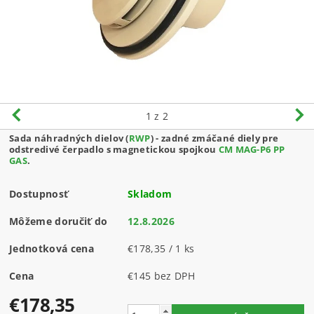
1
z 2
Sada náhradných dielov (
RWP
) - zadné zmáčané diely pre
odstredivé čerpadlo s magnetickou spojkou
CM MAG-P6 PP
GAS
.
Dostupnosť
Skladom
Môžeme doručiť do
12.8.2026
Jednotková cena
€178,35 / 1 ks
Cena
€145 bez DPH
€178,35