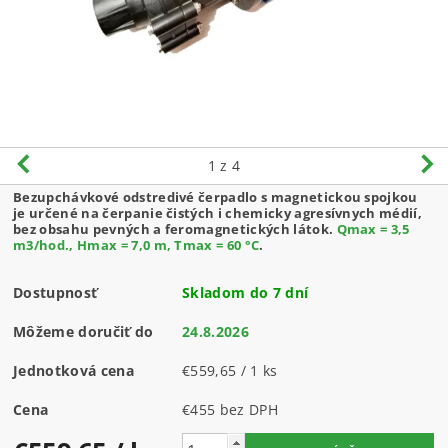
1
z 4
Bezupchávkové odstredivé čerpadlo s magnetickou spojkou
je určené na čerpanie čistých i chemicky agresívnych médií,
bez obsahu pevných a feromagnetických látok.
Qmax = 3,5
m3/hod., Hmax = 7,0 m, Tmax = 60 °C
.
Dostupnosť
Skladom do 7 dní
Môžeme doručiť do
24.8.2026
Jednotková cena
€559,65 / 1 ks
Cena
€455 bez DPH