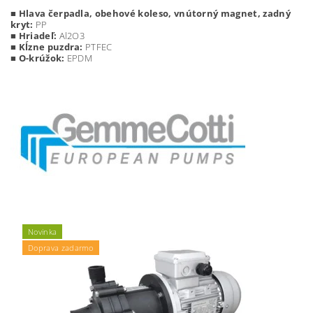
■
Hlava čerpadla, obehové koleso, vnútorný magnet, zadný
kryt:
PP
■
Hriadeľ:
Al2O3
■
Kĺzne puzdra:
PTFEC
■
O-krúžok:
EPDM
Novinka
Doprava zadarmo