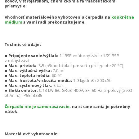
kovov, v strojárskom, chemickom a farmaceutickom
priemysle.
Vhodnosť materiálového vyhotovenia čerpadla na
konkrétne
médium
s Vami radi prekonzultujeme.
Technické údaje:
■
Pripojenie sanie/výtlak:
1" BSP vnútorný závit / 1/2" BSP
vonkajší závit
■
Max. prietok:
3,5 m3/hod. (platí pre vodu pri teplote 20 °C)
■
Max. výtlačná výška:
7,0 m
■
Max. teplota média:
60 °C
■ Max. hustota/viskozita média:
1,9 kg/dm3 / 200 cSt
■ Max. systémový tlak:
5 bar
■ Elektromotor:
0,18 kW IEC GR63, 400V, 3F, 50 Hz, 2-pólový (2900
ot./min.), IP55, B3B5
Čerpadlo nie je samonasávacie
, na strane sania je potrebný
nátok.
Materiálové vyhotovenie: