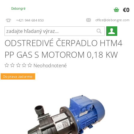
€0
office@debongre.com
+421 944 684 850
ODSTREDIVÉ ČERPADLO HTM4
PP GAS S MOTOROM 0,18 KW
Neohodnotené
Doprava zadarmo