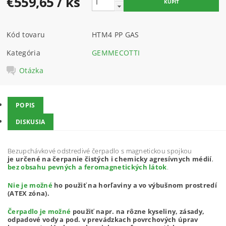
€559,65
/ ks
Kód tovaru
HTM4 PP GAS
Kategória
GEMMECOTTI
Otázka
POPIS
DISKUSIA
Bezupchávkové odstredivé čerpadlo s magnetickou spojkou
je určené na čerpanie čistých i chemicky agresívnych médií
,
bez obsahu pevných a feromagnetických látok
.
Nie je možné
ho použiť na horľaviny a vo výbušnom prostredí
(ATEX zóna).
Čerpadlo je možné
použiť napr. na rôzne kyseliny, zásady,
odpadové vody a pod. v prevádzkach povrchových úprav