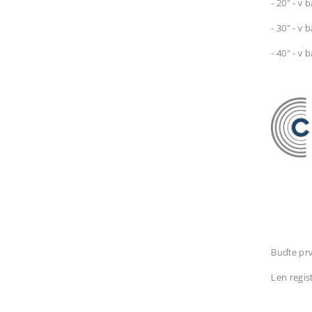
- 20" - v 
- 30" - v 
- 40" - v 
Buďte prv
Len regis