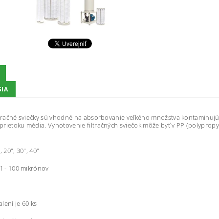
SIA
ltračné sviečky sú vhodné na absorbovanie veľkého množstva kontaminujú
rietoku média. Vyhotovenie filtračných sviečok môže byť v PP (polyprop
, 20", 30", 40"
 1 - 100 mikrónov
balení je 60 ks