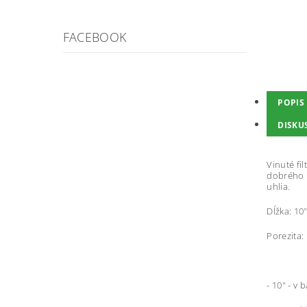
FACEBOOK
POPIS
DISKU
Vinuté fi
dobrého p
uhlia.
Dĺžka: 10"
Porezita:
- 10" - v 