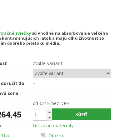
ltračné sviečky
sú vhodné na absorbovanie veľkého
 kontaminujúcich látok a majú dlhú životnosť so
ím dobrého prietoku média.
osť
Zvoľte variant
doručiť do
–
ová cena
–
od €215
bez DPH
264,45
a
Filtračné materiály
Tlač
Otázka