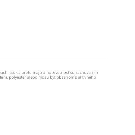
cich látok a preto majú dlhú životnosť so zachovaním
ylén), polyester alebo môžu byť obsahom s aktívneho