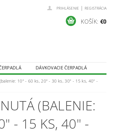
|
PRIHLÁSENIE
REGISTRÁCIA
KOŠÍK:
€0
ČERPADLÁ
DÁVKOVACIE ČERPADLÁ
REKLAMAČNÝ PORIADOK
(balenie: 10" - 60 ks, 20" - 30 ks, 30" - 15 ks, 40" -
PREDÁVANÉ ZNAČKY
NAPÍŠTE NÁM
INUTÁ (BALENIE:
0" - 15 KS, 40" -