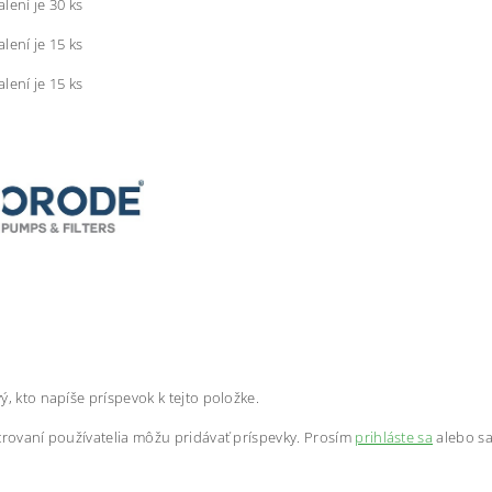
balení je 30 ks
balení je 15
ks
balení je 15
ks
ý, kto napíše príspevok k tejto položke.
trovaní používatelia môžu pridávať príspevky. Prosím
prihláste sa
alebo s