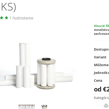
 KS)
1 hodnotenie
Vinuté fi
množstva
zachovan
Dostupn
Variant
Môžeme 
Jednotk
Cena
od €
Kategóri