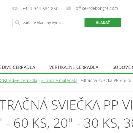
office@debongre.com
+421 944 684 850
EDIVÉ ČERPADLÁ
VERTIKÁLNE ČERPADLÁ
SUDOVÉ 
DOPRAVA A PLATBA
OCHRANA OSOBNÝCH ÚDAJOV
Odstredivé čerpadlá
Filtračné materiály
Filtračná sviečka PP vinutá 
OD ZMLUVY
INFORMÁCIE O SÚBOROCH COOKIES
LTRAČNÁ SVIEČKA PP V
 - 60 KS, 20" - 30 KS, 3