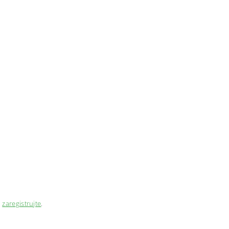
a
zaregistrujte
.