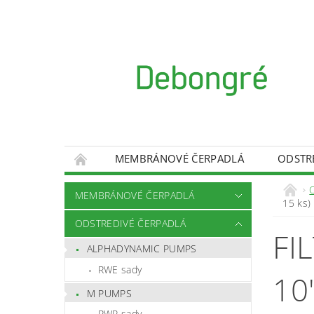
MEMBRÁNOVÉ ČERPADLÁ
ODSTR
KONTAKT
OBCHODNÉ PODMIENKY
MEMBRÁNOVÉ ČERPADLÁ
15 ks)
REKLAMAČNÝ PROTOKOL
ODSTÚPENIE 
ODSTREDIVÉ ČERPADLÁ
FI
ALPHADYNAMIC PUMPS
RWE sady
10"
M PUMPS
RWP sady